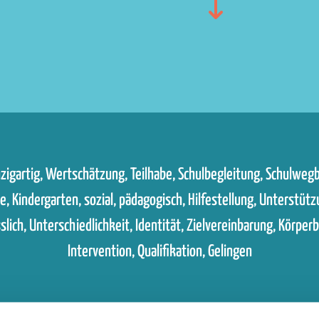

inzigartig, Wert­schätzung, Teilhabe, Schulbegleitung, Schulweg­b
e, Kindergarten, sozial, pädagogisch, Hilfestellung, Unterstützun
lich, Unterschiedlich­keit, Identität, Ziel­vereinbarung, Körpe
Intervention, Qualifikation, Gelingen