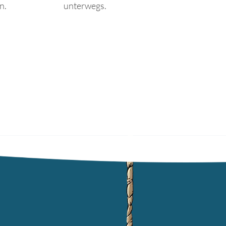
n.
unterwegs.