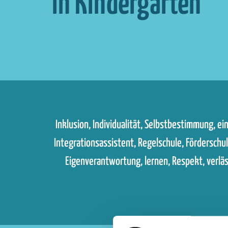
in Kindergärten
Inklusion, Indivi­dualität, Selbst­bestimmung, e
Integrations­assistent, Regelschule, Förderschul
Eigen­verantwortung, lernen, Respekt, verläss