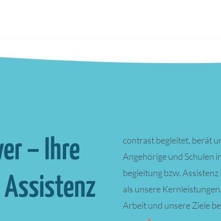
contrast begleitet, berät u
er – Ihre
Angehörige und Schulen i
begleitung bzw. Assistenz 
& Assistenz
als unsere Kern­leistungen,
Arbeit und unsere Ziele b