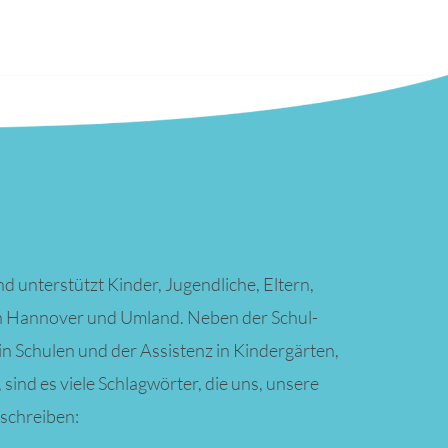
nd unter­stützt Kinder, Jugendliche, Eltern,
n Hannover und Umland. Neben der Schul­
in Schulen und der Assistenz in Kindergärten,
 sind es viele Schlag­wörter, die uns, unsere
eschreiben: